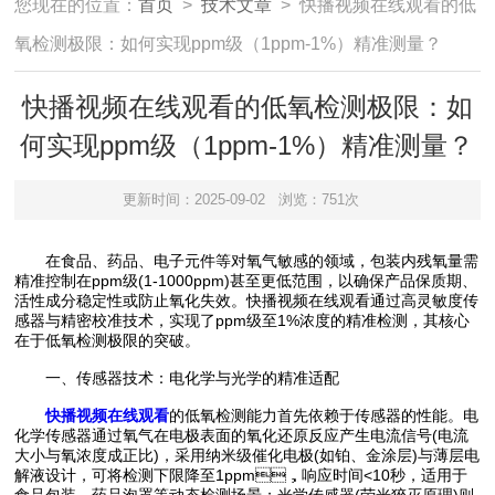
您现在的位置：
首页
>
技术文章
> 快播视频在线观看的低
氧检测极限：如何实现ppm级（1ppm-1%）精准测量？​
快播视频在线观看的低氧检测极限：如
何实现ppm级（1ppm-1%）精准测量？​
更新时间：2025-09-02
浏览：751次
在食品、药品、电子元件等对氧气敏感的领域，包装内残氧量需
精准控制在ppm级(1-1000ppm)甚至更低范围，以确保产品保质期、
活性成分稳定性或防止氧化失效。​​快播视频在线观看通过高灵敏度传
感器与精密校准技术，实现了ppm级至1%浓度的精准检测​​，其核心
在于低氧检测极限的突破。
一、传感器技术：电化学与光学的精准适配
快播视频在线观看
的低氧检测能力首先依赖于传感器的性能。​​电
化学传感器​​通过氧气在电极表面的氧化还原反应产生电流信号(电流
大小与氧浓度成正比)，采用纳米级催化电极(如铂、金涂层)与薄层电
解液设计，可将检测下限降至1ppm，响应时间<10秒，适用于
食品包装、药品泡罩等动态检测场景；​​光学传感器(荧光猝灭原理)​​则