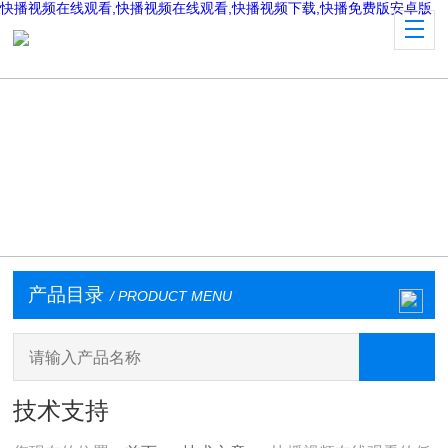
快播视频在线观看,快播视频在线观看,快播视频下载,快播免费版安卓版
产品目录
/ PRODUCT MENU
技术支持