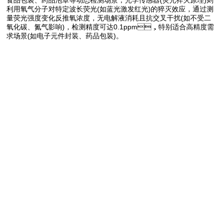
利用氧气分子对特定波长荧光(如蓝光激发红光)的猝灭效应，通过测
量荧光强度变化反推氧浓度，无电解液消耗且抗交叉干扰(如不受二
氧化碳、氮气影响)，检测精度可达0.1ppm，特别适合高精度需
求场景(如电子元件封装、药品包装)。