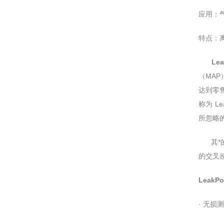
应用
特点
Le
（MAP
达到零售
称为 Le
所忽略的
其*的测
的交叉感
LeakP
· 无损