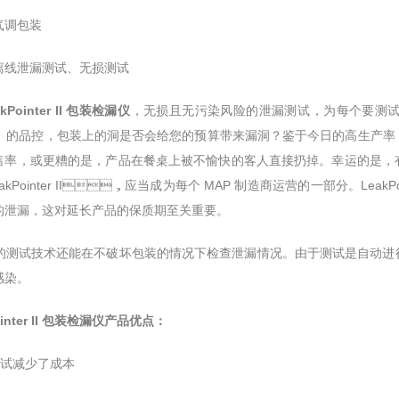
：气调包装
：离线泄漏测试、无损测试
akPointer II 包装检漏仪
，无损且无污染风险的泄漏测试，为每个要
）的品控，包装上的洞是否会给您的预算带来漏洞？鉴于今日的高生产率
率，或更糟的是，产品在餐桌上被不愉快的客人直接扔掉。幸运的是
akPointer II，应当成为每个 MAP 制造商运营的一部分。LeakPo
泄漏，这对延长产品的保质期至关重要。
试技术还能在不破坏包装的情况下检查泄漏情况。由于测试是自动进行的
染。
ointer II 包装检漏仪产品优点：
测试减少了成本