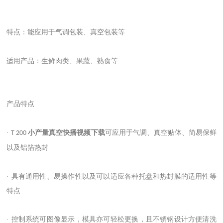
特点：能应用于
气调包装
、真空包装等
适用产品：生鲜肉类、果蔬、熟食等
产品特点
·
小产量真空快播视频下载
可应用于气调、真空贴体、简易保鲜
T 200
以及铝箔热封
· 具有通用性、易操作性以及可以适应各种托盘和热封膜的适用性等
特点
· 控制系统可图像显示，模具亦可轻松更换，且不锈钢设计方便清洗