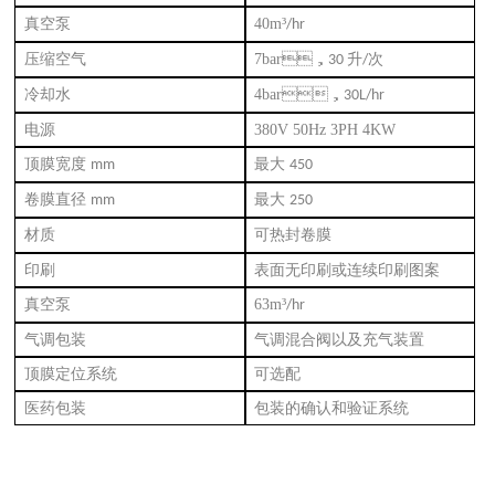
真空泵
40m
³
/hr
压缩空气
7bar
，
升
次
30
/
冷却水
4bar
，
30L/hr
电源
380V 50Hz 3PH 4KW
顶膜宽度
最大
mm
450
卷膜直径
最大
mm
250
材质
可热封卷膜
印刷
表面无印刷或连续印刷图案
真空泵
63m
³
/hr
气调包装
气调混合阀以及充气装置
顶膜定位系统
可选配
医药包装
包装的确认和验证系统