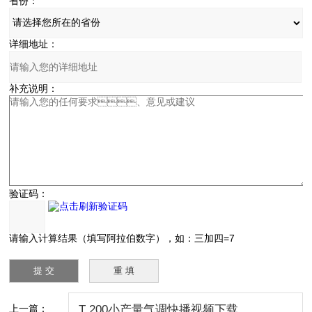
省份：
详细地址：
补充说明：
验证码：
请输入计算结果（填写阿拉伯数字），如：三加四=7
上一篇：
T 200小产量气调快播视频下载